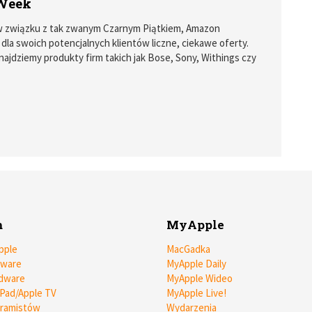
Week
 w związku z tak zwanym Czarnym Piątkiem, Amazon
dla swoich potencjalnych klientów liczne, ciekawe oferty.
najdziemy produkty firm takich jak Bose, Sony, Withings czy
m
MyApple
pple
MacGadka
tware
MyApple Daily
dware
MyApple Wideo
iPad/Apple TV
MyApple Live!
gramistów
Wydarzenia