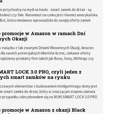
u
re przychodzą na myśl na hasło - smart zamek do drzwi - są
(tedee) czy Yale. Natomiast na rynku jest również amerykańska
Bot, która niedawno wprowadziła do swojej oferty zamek
ro.
 promocje w Amazon w ramach Dni
ych Okazji
w związku z tak zwanymi Dniami Wiosennych Okazji, Amazon
dla swoich potencjalnych klientów liczne, ciekawe oferty.
najdziemy produkty firm takich jak Bose, Sony, Withings czy
ART LOCK 3.0 PRO, czyli jeden z
zych smart zamków na rynku
uczowych elementów z budowaniem inteligentnego domy jest
e smart zamka do drzwi, który w znaczącym stopniu ułatwia
im przypadku zdecydowałem się na NUKI SMART LOCK 3.0 PRO
enną wkładką do drzewi.
 promocje w Amazon z okazji Black