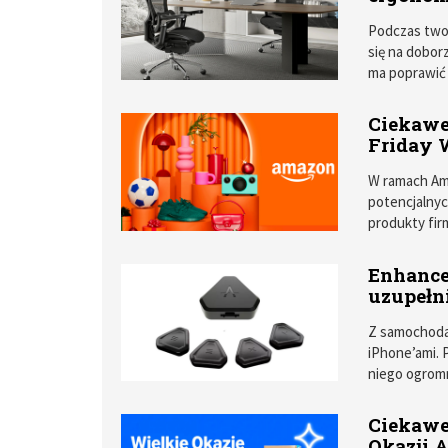
Podczas twor
się na dobor
ma poprawić
który zwrac
dotychczaso
Ciekawe
Friday 
W ramach Ama
potencjalnyc
produkty fir
Enhance
uzupełni
Z samochodam
iPhone’ami. 
niego ogromn
Ciekawe
Okazji 