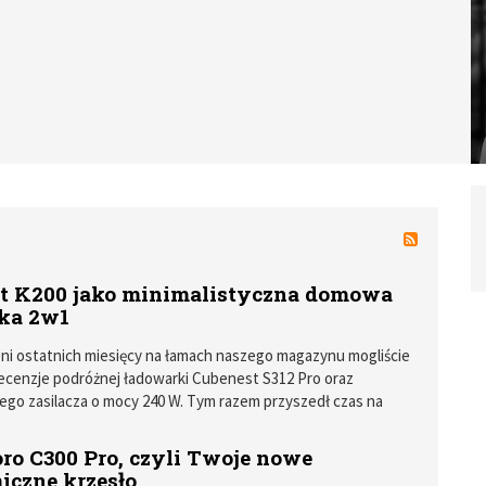
t K200 jako minimalistyczna domowa
ka 2w1
ni ostatnich miesięcy na łamach naszego magazynu mogliście
ecenzje podróżnej ładowarki Cubenest S312 Pro oraz
go zasilacza o mocy 240 W. Tym razem przyszedł czas na
warkę K200, umożliwiającą ładowanie dwóch urządzeń
.
ro C300 Pro, czyli Twoje nowe
iczne krzesło