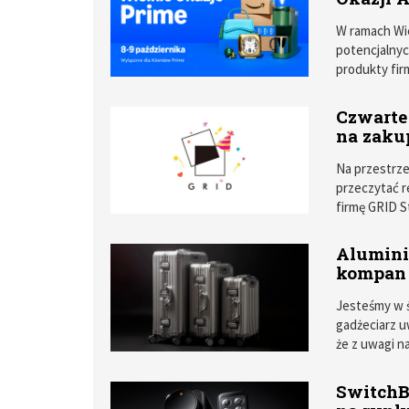
W ramach Wie
potencjalnyc
produkty fir
Czwarte
na zak
Na przestrze
przeczytać 
firmę GRID S
Alumini
kompan 
Jesteśmy w 
gadżeciarz u
że z uwagi n
ograniczony.
SwitchB