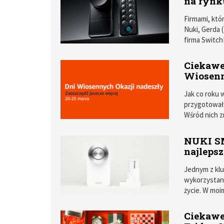
na rynk
Firmami, któ
Nuki, Gerda 
firma Switch
Smart Lock P
Ciekawe
Wiosenn
Jak co roku 
przygotował 
Wśród nich z
Samsung.
NUKI SM
najleps
Jednym z kl
wykorzystani
życie. W mo
wraz z wymi
Ciekawe