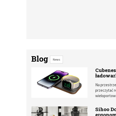
Blog
News
Cubenes
ładowar
Na przestrze
przeczytać r
wieloportowe
domową łado
jednocześnie
Sihoo Do
ergonom