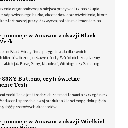
zenia ergonomicznego miejsca pracy wielu z nas skupia
ze odpowiedniego biurka, akcesoriów oraz oświetlenia, które
 komfort naszej pracy. Zazwyczaj ostatnim elementem na
amy uwagę jest krzesło. Przeważnie wykorzystujemy nasz
wy model.
 promocje w Amazon z okazji Black
Week
zon Black Friday firma przygotowała dla swoich
h klientów liczne, ciekawe oferty. Wśród nich znajdziemy
m takich jak Bose, Sony, Nanoleaf, Withings czy Samsung.
 S3XY Buttons, czyli świetne
enie Tesli
i marki Tesla jest trochę jak ze smartfonami a szczególnie z
Producent sprzedaje swój produkt a klienci mogą dokupić do
ą ilość przeróżnych akcesoriów.
 promocje w Amazon z okazji Wielkich
Amazon Prime