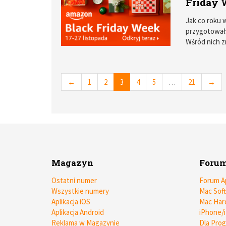
Friday 
Jak co roku
przygotował 
Wśród nich z
Samsung.
←
1
2
3
4
5
…
21
→
Magazyn
Foru
Ostatni numer
Forum A
Wszystkie numery
Mac Sof
Aplikacja iOS
Mac Har
Aplikacja Android
iPhone/
Reklama w Magazynie
Dla Pro